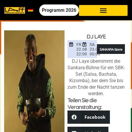
Programm
2026
DJ LAYE
FR.
SA.
22.08
23.08
SANKARA-Szene
22:00
00:00
DJ Laye übernimmt die
Sankara-Bühne für ein SBK-
Set (Salsa, Bachata,
Kizomba), bei dem Sie bis
zum Ende der Nacht tanzen
werden.
Teilen Sie die
Veranstaltung:
Facebook