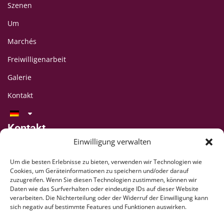
Szenen
Um
Marchés
Freiwilligenarbeit
Galerie
Kontakt
Kontakt
LAFF-Festival
Einwilligung verwalten
C/O CIPINA-Vereinigung
Um die besten Erlebnisse zu bieten, verwenden wir Technologien wie
CP 395
Cookies, um Geräteinformationen zu speichern und/oder darauf
1001 Lausanne
zuzugreifen. Wenn Sie diesen Technologien zustimmen, können wir
Daten wie das Surfverhalten oder eindeutige IDs auf dieser Website
+41 78 824 54 94
verarbeiten. Die Nichterteilung oder der Widerruf der Einwilligung kann
contact@lausaff.org
sich negativ auf bestimmte Features und Funktionen auswirken.
laff_festival