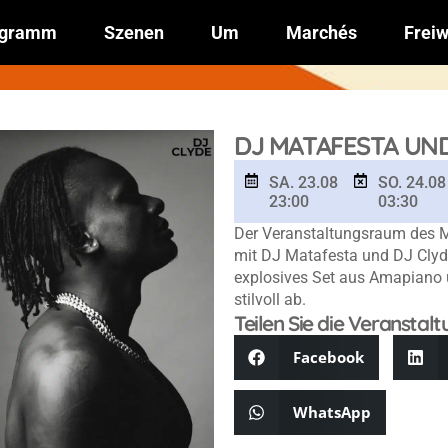
ogramm
Szenen
Um
Marchés
Freiw
DJ MATAFESTA UND
SA. 23.08
SO. 24.08
23:00
03:30
Der Veranstaltungsraum des 
mit DJ Matafesta und DJ Clyde 
explosives Set aus Amapiano 
stilvoll ab.
Teilen Sie die Veranstalt
Facebook
WhatsApp