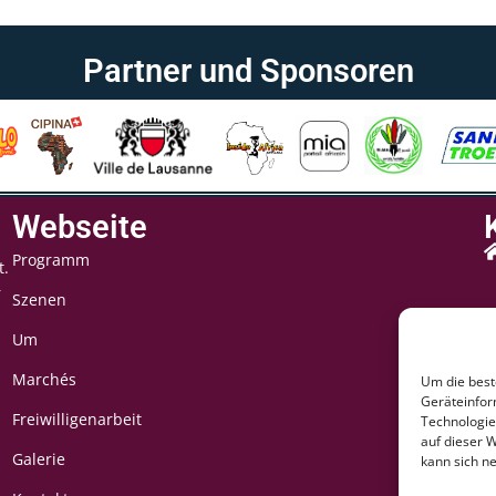
Partner und Sponsoren
Webseite
Programm
t.
r
Szenen
Um
Marchés
Um die best
Geräteinfor
Freiwilligenarbeit
Technologie
auf dieser W
Galerie
kann sich n