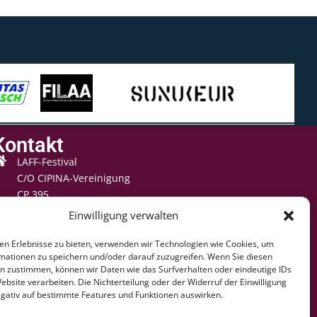
Kontakt
LAFF-Festival
C/O CIPINA-Vereinigung
CP 395
1001 Lausanne
Einwilligung verwalten
+41 78 824 54 94
en Erlebnisse zu bieten, verwenden wir Technologien wie Cookies, um
contact@lausaff.org
mationen zu speichern und/oder darauf zuzugreifen. Wenn Sie diesen
n zustimmen, können wir Daten wie das Surfverhalten oder eindeutige IDs
laff_festival
ebsite verarbeiten. Die Nichterteilung oder der Widerruf der Einwilligung
egativ auf bestimmte Features und Funktionen auswirken.
laff.festival