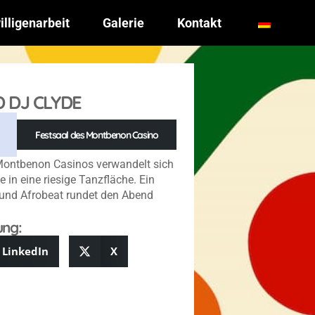
illigenarbeit
Galerie
Kontakt
 DJ CLYDE
Festsaal des Montbenon Casino
Montbenon Casinos verwandelt sich
in eine riesige Tanzfläche. Ein
und Afrobeat rundet den Abend
ung:
LinkedIn
X