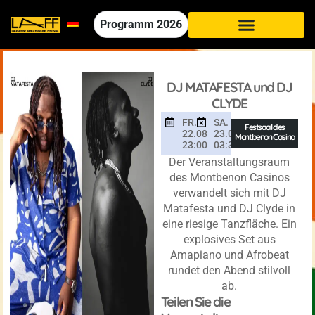
Programm
2026
DJ MATAFESTA und DJ
CLYDE
FR.
SA.
Festsaal des
22.08
23.08
Montbenon Casino
23:00
03:30
Der Veranstaltungsraum
des Montbenon Casinos
verwandelt sich mit DJ
Matafesta und DJ Clyde in
eine riesige Tanzfläche. Ein
explosives Set aus
Amapiano und Afrobeat
rundet den Abend stilvoll
ab.
Teilen Sie die