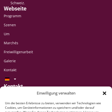
Schweiz.
Webseite
Programm
Szenen
Um
Marchés
Freiwilligenarbeit
Galerie
Kontakt
Kontakt
LAFF-Festival
Einwilligung verwalten
C/O CIPINA-Vereinigung
Um die besten Erlebnisse zu bieten, verwenden wir Technologien wie
CP 395
Cookies, um Geräteinformationen zu speichern und/oder darauf
1001 Lausanne