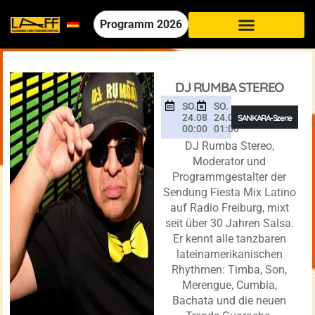
Programm
2026
DJ RUMBA STEREO
SO.
SO.
24.08
24.08
SANKARA-Szene
00:00
01:00
DJ Rumba Stereo,
Moderator und
Programmgestalter der
Sendung Fiesta Mix Latino
auf Radio Freiburg, mixt
seit über 30 Jahren Salsa.
Er kennt alle tanzbaren
lateinamerikanischen
Rhythmen: Timba, Son,
Merengue, Cumbia,
Bachata und die neuen