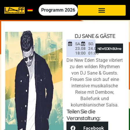
Programm
2026
DJ SANE & GÄSTE
SA.
SO.
23.08
24.08
NEW EDEN Bühne
18:00
01:00
Die New Eden Stage vibriert
zu den wilden Rhythmen
von DJ Sane & Guests.
Freuen Sie sich auf eine
intensive musikalische
Reise mit Dembow,
Bailefunk und
kolumbianischer Salsa.
Teilen Sie die
Veranstaltung:
Facebook