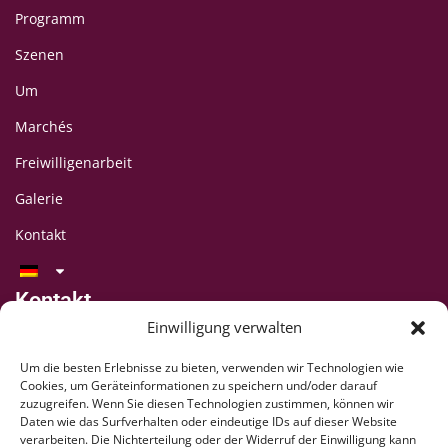
Programm
Szenen
Um
Marchés
Freiwilligenarbeit
Galerie
Kontakt
Kontakt
LAFF-Festival
Einwilligung verwalten
C/O CIPINA-Vereinigung
Um die besten Erlebnisse zu bieten, verwenden wir Technologien wie
CP 395
Cookies, um Geräteinformationen zu speichern und/oder darauf
1001 Lausanne
zuzugreifen. Wenn Sie diesen Technologien zustimmen, können wir
Daten wie das Surfverhalten oder eindeutige IDs auf dieser Website
+41 78 824 54 94
verarbeiten. Die Nichterteilung oder der Widerruf der Einwilligung kann