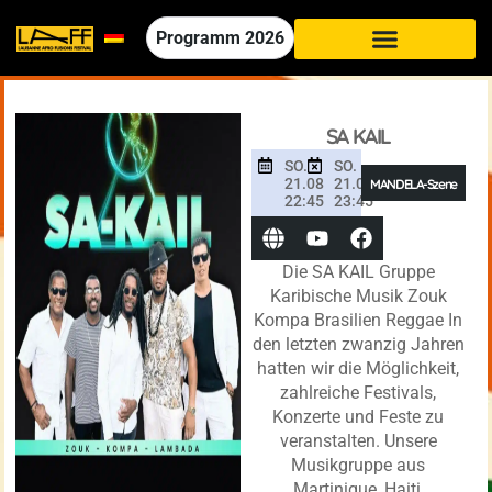
Programm
2026
SA KAIL
SO.
SO.
21.08
21.08
MANDELA-Szene
22:45
23:45
Die SA KAIL Gruppe
Karibische Musik Zouk
Kompa Brasilien Reggae In
den letzten zwanzig Jahren
hatten wir die Möglichkeit,
zahlreiche Festivals,
Konzerte und Feste zu
veranstalten. Unsere
Musikgruppe aus
Martinique, Haiti,