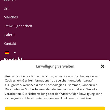
Um
Marchés
Freiwilligenarbeit
Galerie
Kontakt
Kontakt
LAFF-Festival
Einwilligung verwalten
C/O CIPINA-Vereinigung
Um die besten Erlebnisse zu bieten, verwenden wir Technologien wie
CP 395
Cookies, um Geräteinformationen zu speichern und/oder darauf
1001 Lausanne
zuzugreifen. Wenn Sie diesen Technologien zustimmen, können wir
Daten wie das Surfverhalten oder eindeutige IDs auf dieser Website
+41 78 824 54 94
verarbeiten. Die Nichterteilung oder der Widerruf der Einwilligung kann
contact@lausaff.org
sich negativ auf bestimmte Features und Funktionen auswirken.
laff_festival