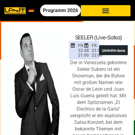
Programm
2026
SEELER (Live-Salsa)
FR.
FR.
22.08
22.08
SANKARA-Szene
21:00
22:00
Der in Venezuela geborene
Seeler Subero ist ein
Showman, der die Bühne
mit großen Namen wie
Oscar de Leon und Juan
Luis Guerra geteilt hat. Mit
dem Spitznamen „El
Electrico de la Gaita“
verspricht er ein explosives
Salsa-Konzert, bei dem
bekannte Themen mit