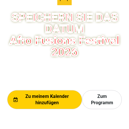
LAFF | 11. Ausgabe
SPEICHERN SIE DAS
DATUM
Afro Fusions Festival
2026
📅 20.-23. AUGUST 2026
📍ESPLANADE DE MONTBENON, LAUSANNE
+41 78 824 54 94
contact@lausaff.org
Zu meinem Kalender
Zum
hinzufügen
Programm