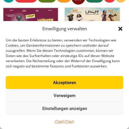
Einwilligung verwalten
Um die besten Erlebnisse zu bieten, verwenden wir Technologien wie
Cookies, um Geräteinformationen zu speichern und/oder darauf
Festivalprogramm
zuzugreifen. Wenn Sie diesen Technologien zustimmen, können wir
Daten wie das Surfverhalten oder eindeutige IDs auf dieser Website
Scène MAMA Africa, Scène Mandela, Scène Sankara, Scène New Eden,
verarbeiten. Die Nichterteilung oder der Widerruf der Einwilligung kann
Théâtre de Verdure, Salle des Fêtes, Salle Paderewski et le Salon
sich negativ auf bestimmte Features und Funktionen auswirken.
DONNERSTAG
20 aôut
Akzeptieren
Verweigern
Zum Kalender hinzufügen
Programm
2026
Einstellungen anzeigen
Freitag
21. August
DONNERSTAG
DONNERSTAG
Freitag
Freitag
SAMSTAG
SAMSTAG
Sonntag
Sonntag
{Titel}
{Titel}