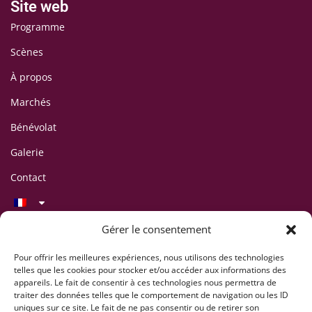
Site web
Programme
Scènes
À propos
Marchés
Bénévolat
Galerie
Contact
Contact
Gérer le consentement
LAFF Festival
C/O Association CIPINA
Pour offrir les meilleures expériences, nous utilisons des technologies
telles que les cookies pour stocker et/ou accéder aux informations des
CP 395
appareils. Le fait de consentir à ces technologies nous permettra de
1001 Lausanne
traiter des données telles que le comportement de navigation ou les ID
uniques sur ce site. Le fait de ne pas consentir ou de retirer son
+41 78 824 54 94