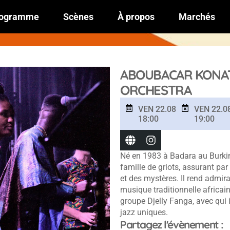
ogramme
Scènes
À propos
Marchés
ABOUBACAR KONAT
ORCHESTRA
VEN 22.08
VEN 22.0
18:00
19:00
Né en 1983 à Badara au Burki
famille de griots, assurant par
et des mystères. Il rend admir
musique traditionnelle africai
groupe Djelly Fanga, avec qui 
jazz uniques.
Partagez l'évènement :