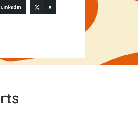
LinkedIn
X
rts