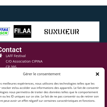
Contact
LAFF Festival
C/O Association CIPINA
CP 395
1001 Lausanne
Gérer le consentement
+41 78 824 54 94
les meilleures expériences, nous utilisons des technologies telles que les
contact@lausaff.org
 stocker et/ou accéder aux informations des appareils. Le fait de consentir
ologies nous permettra de traiter des données telles que le comportement
laff_festival
n ou les ID uniques sur ce site. Le fait de ne pas consentir ou de retirer son
 peut avoir un effet négatif sur certaines caractéristiques et fonctions.
laff.festival