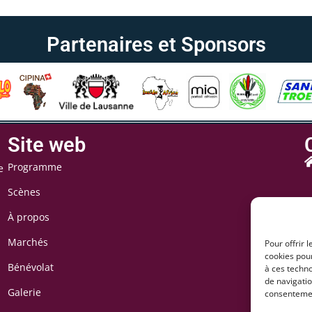
Partenaires et Sponsors
Site web
Programme
e
Scènes
À propos
Marchés
Pour offrir 
cookies pour
Bénévolat
à ces techn
de navigatio
Galerie
consentement