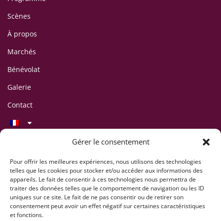
Scènes
À propos
Marchés
Bénévolat
Galerie
Contact
Contact
Gérer le consentement
LAFF Festival
C/O Association CIPINA
Pour offrir les meilleures expériences, nous utilisons des technologies
telles que les cookies pour stocker et/ou accéder aux informations des
CP 395
appareils. Le fait de consentir à ces technologies nous permettra de
1001 Lausanne
traiter des données telles que le comportement de navigation ou les ID
uniques sur ce site. Le fait de ne pas consentir ou de retirer son
+41 78 824 54 94
consentement peut avoir un effet négatif sur certaines caractéristiques
contact@lausaff.org
et fonctions.