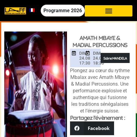
Programme
2026
AMATH MBAYE &
MADIAL PERCUSSIONS
DIM
DIM
24.08
24.08
Scène MANDELA
17:30
18:30
Plongez au cœur du rythme
Mbalax avec Amath Mbaye
& Madial Percussions. Une
performance explosive et
authentique qui fusionne
les traditions sénégalaises
et l’énergie suisse.
Partagez l'évènement :
Facebook