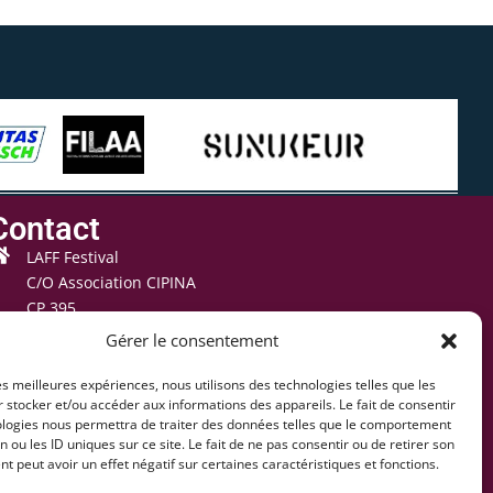
Contact
LAFF Festival
C/O Association CIPINA
CP 395
1001 Lausanne
Gérer le consentement
+41 78 824 54 94
les meilleures expériences, nous utilisons des technologies telles que les
contact@lausaff.org
 stocker et/ou accéder aux informations des appareils. Le fait de consentir
ologies nous permettra de traiter des données telles que le comportement
laff_festival
n ou les ID uniques sur ce site. Le fait de ne pas consentir ou de retirer son
 peut avoir un effet négatif sur certaines caractéristiques et fonctions.
laff.festival