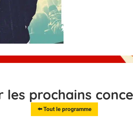
r les prochains conce
⬅️ Tout le programme