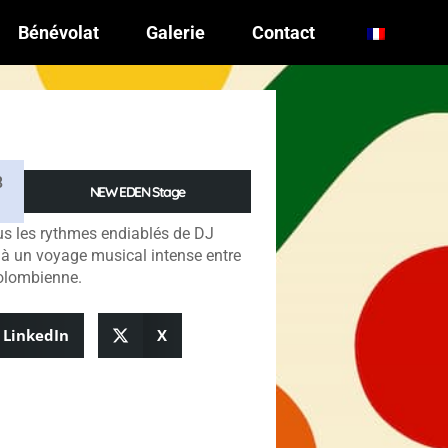
Bénévolat
Galerie
Contact
8
NEW EDEN Stage
s les rythmes endiablés de DJ
à un voyage musical intense entre
olombienne.
LinkedIn
X