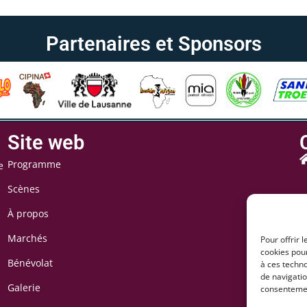
Partenaires et Sponsors
Site web
Programme
e
Scènes
À propos
Marchés
Pour offrir 
cookies pour
Bénévolat
à ces techn
de navigatio
Galerie
consentement