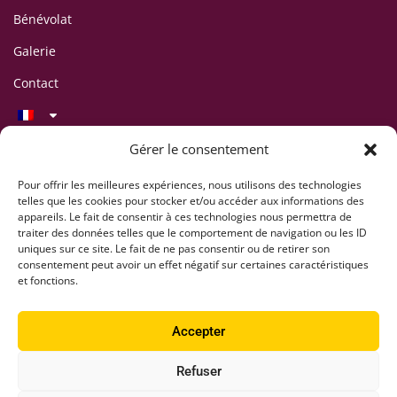
Bénévolat
Galerie
Contact
Contact
Gérer le consentement
LAFF Festival
C/O Association CIPINA
Pour offrir les meilleures expériences, nous utilisons des technologies
telles que les cookies pour stocker et/ou accéder aux informations des
CP 395
appareils. Le fait de consentir à ces technologies nous permettra de
1001 Lausanne
traiter des données telles que le comportement de navigation ou les ID
uniques sur ce site. Le fait de ne pas consentir ou de retirer son
+41 78 824 54 94
consentement peut avoir un effet négatif sur certaines caractéristiques
contact@lausaff.org
et fonctions.
laff_festival
Accepter
laff.festival
Refuser
LAFF @ 2025. All rights reserved.