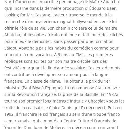
Nord Cameroun s nourrit le personnage de Maître Abatcha
qu’il incarne dans la dernière production d’ Édouard Baer,
Looking for Mr. Castang. L’acteur traverse le monde à la
recherche d’un mystérieux magnat hollywoodien censé lui
offrir le rôle de sa vie. Son chemin croisera celui de maître
Abatcha, philosophe africain qui joue et fait jouer des clichés
pour mieux le démonter. Sans passer par une formation
Saïdou Abatcha a pris les habits du comédien comme pour
répondre à une vocation. À 9 ans au CM1, les premières
répliques sont écrites par son maître d’école lors des
festivités marquant la fin d’année scolaire. Ces jeux de mots
ont contribué à développer son amour pour la langue
française. En classe de 4ème, il a obtenu le prix du 1er
ministre (Paul Biya à l’époque). La récompense était un livre
sur la Révolution française, la prise de la Bastille. En 1987,il
tourne son premier long métrage intitulé « Chocolat » sous les
traits de la réalisatrice Claire Denis qui l’a découvert. Puis en
1992, il franchira le sol français au sein d’une troupe franco
camerounaise qui a monté au Centre Culturel Français de
Yaoundé, Dom Juan de Moliere. La pièce a connu un grand