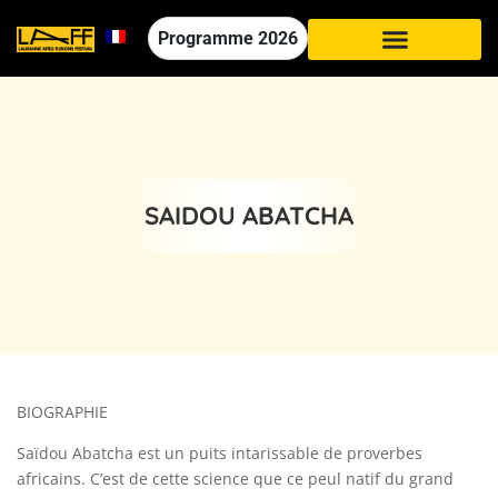
Programme
2026
SAIDOU ABATCHA
BIOGRAPHIE
Saïdou Abatcha est un puits intarissable de proverbes
africains. C’est de cette science que ce peul natif du grand