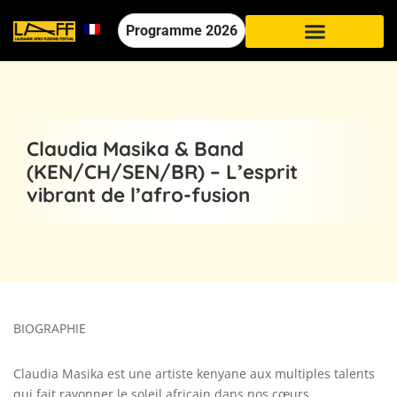
Programme
2026
Claudia Masika & Band
(KEN/CH/SEN/BR) – L’esprit
vibrant de l’afro-fusion
BIOGRAPHIE
Claudia Masika est une artiste kenyane aux multiples talents
qui fait rayonner le soleil africain dans nos cœurs.