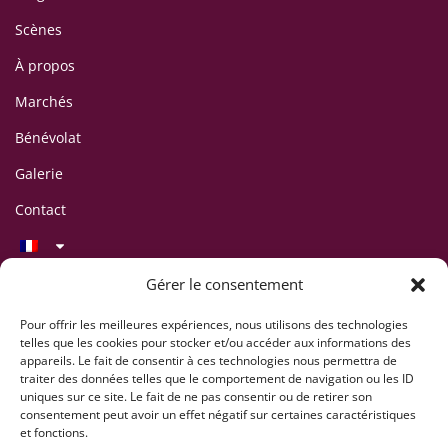
Scènes
À propos
Marchés
Bénévolat
Galerie
Contact
Contact
Gérer le consentement
LAFF Festival
C/O Association CIPINA
Pour offrir les meilleures expériences, nous utilisons des technologies
telles que les cookies pour stocker et/ou accéder aux informations des
CP 395
appareils. Le fait de consentir à ces technologies nous permettra de
1001 Lausanne
traiter des données telles que le comportement de navigation ou les ID
uniques sur ce site. Le fait de ne pas consentir ou de retirer son
+41 78 824 54 94
consentement peut avoir un effet négatif sur certaines caractéristiques
contact@lausaff.org
et fonctions.