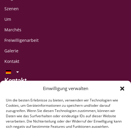
Szenen
Um
Marchés
Freiwilligenarbeit
Galerie
Kontakt
Kontakt
LAFF-Festival
Einwilligung verwalten
C/O CIPINA-Vereinigung
Um die besten Erlebnisse zu bieten, verwenden wir Technologien wie
CP 395
Cookies, um Geräteinformationen zu speichern und/oder darauf
1001 Lausanne
zuzugreifen. Wenn Sie diesen Technologien zustimmen, können wir
Daten wie das Surfverhalten oder eindeutige IDs auf dieser Website
+41 78 824 54 94
verarbeiten. Die Nichterteilung oder der Widerruf der Einwilligung kann
contact@lausaff.org
sich negativ auf bestimmte Features und Funktionen auswirken.