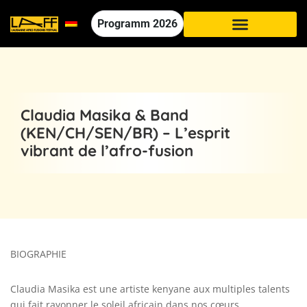
Programm
2026
Claudia Masika & Band
(KEN/CH/SEN/BR) – L’esprit
vibrant de l’afro-fusion
BIOGRAPHIE
Claudia Masika est une artiste kenyane aux multiples talents
qui fait rayonner le soleil africain dans nos cœurs.