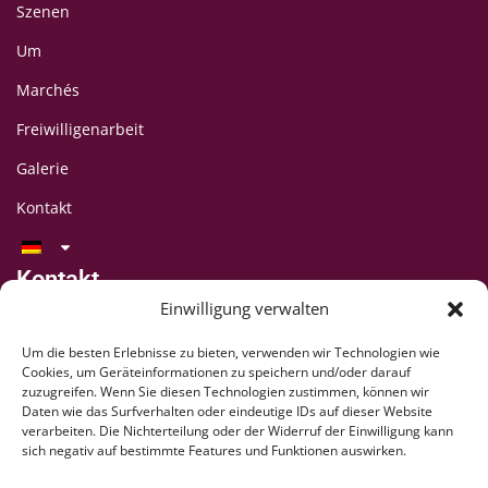
Szenen
Um
Marchés
Freiwilligenarbeit
Galerie
Kontakt
Kontakt
LAFF-Festival
Einwilligung verwalten
C/O CIPINA-Vereinigung
Um die besten Erlebnisse zu bieten, verwenden wir Technologien wie
CP 395
Cookies, um Geräteinformationen zu speichern und/oder darauf
1001 Lausanne
zuzugreifen. Wenn Sie diesen Technologien zustimmen, können wir
Daten wie das Surfverhalten oder eindeutige IDs auf dieser Website
+41 78 824 54 94
verarbeiten. Die Nichterteilung oder der Widerruf der Einwilligung kann
contact@lausaff.org
sich negativ auf bestimmte Features und Funktionen auswirken.
laff_festival