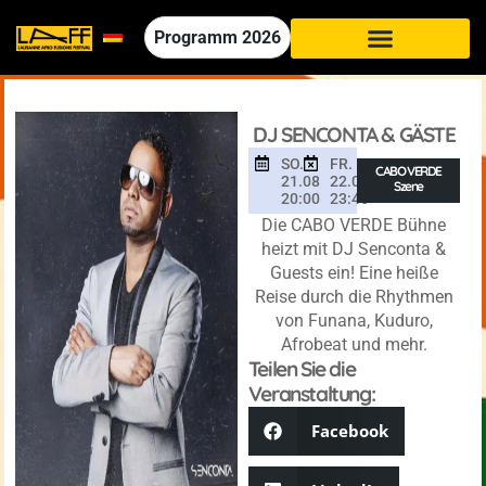
Programm
2026
DJ SENCONTA & GÄSTE
SO.
FR.
CABO VERDE
21.08
22.08
Szene
20:00
23:45
Die CABO VERDE Bühne
heizt mit DJ Senconta &
Guests ein! Eine heiße
Reise durch die Rhythmen
von Funana, Kuduro,
Afrobeat und mehr.
Teilen Sie die
Veranstaltung:
Facebook