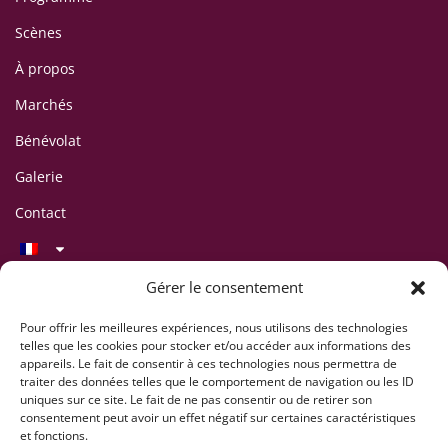
Scènes
À propos
Marchés
Bénévolat
Galerie
Contact
Contact
Gérer le consentement
LAFF Festival
C/O Association CIPINA
Pour offrir les meilleures expériences, nous utilisons des technologies
telles que les cookies pour stocker et/ou accéder aux informations des
CP 395
appareils. Le fait de consentir à ces technologies nous permettra de
1001 Lausanne
traiter des données telles que le comportement de navigation ou les ID
uniques sur ce site. Le fait de ne pas consentir ou de retirer son
+41 78 824 54 94
consentement peut avoir un effet négatif sur certaines caractéristiques
contact@lausaff.org
et fonctions.