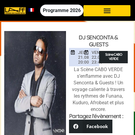
Programme
2026
DJ SENCONTA &
GUESTS
JEU
VEN
Scène CABO
21.08
22.08
VERDE
20:00
23:45
La Scène CABO VERDE
s’enflamme avec DJ
Senconta & Guests ! Un
voyage caliente à travers
les rythmes de Funana,
Kuduro, Afrobeat et plus
encore.
Partagez l'évènement :
Facebook