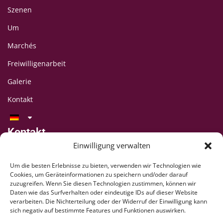
Szenen
Um
Marchés
Freiwilligenarbeit
Galerie
Kontakt
Kontakt
LAFF-Festival
Einwilligung verwalten
C/O CIPINA-Vereinigung
Um die besten Erlebnisse zu bieten, verwenden wir Technologien wie
CP 395
Cookies, um Geräteinformationen zu speichern und/oder darauf
1001 Lausanne
zuzugreifen. Wenn Sie diesen Technologien zustimmen, können wir
Daten wie das Surfverhalten oder eindeutige IDs auf dieser Website
+41 78 824 54 94
verarbeiten. Die Nichterteilung oder der Widerruf der Einwilligung kann
contact@lausaff.org
sich negativ auf bestimmte Features und Funktionen auswirken.