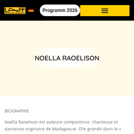
Programm
2026
NOELLA RAOELISON
BIOGRAPHIE
Noëlla Raoelison est auteure-compositrice, chanteuse et
danseuse originaire de Madagascar. Elle grandit dans le «