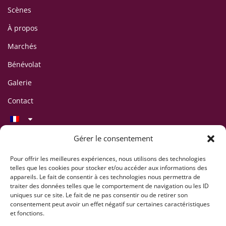
Scènes
À propos
Marchés
Bénévolat
Galerie
Contact
Contact
Gérer le consentement
LAFF Festival
C/O Association CIPINA
Pour offrir les meilleures expériences, nous utilisons des technologies
telles que les cookies pour stocker et/ou accéder aux informations des
CP 395
appareils. Le fait de consentir à ces technologies nous permettra de
1001 Lausanne
traiter des données telles que le comportement de navigation ou les ID
uniques sur ce site. Le fait de ne pas consentir ou de retirer son
+41 78 824 54 94
consentement peut avoir un effet négatif sur certaines caractéristiques
contact@lausaff.org
et fonctions.