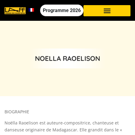
Programme
2026
NOELLA RAOELISON
BIOGRAPHIE
Noëlla Raoelison est auteure-compositrice, chanteuse et
danseuse originaire de Madagascar. Elle grandit dans le «